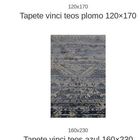
120x170
Tapete vinci teos plomo 120×170
160x230
Tapete vinci teos azul 160×230