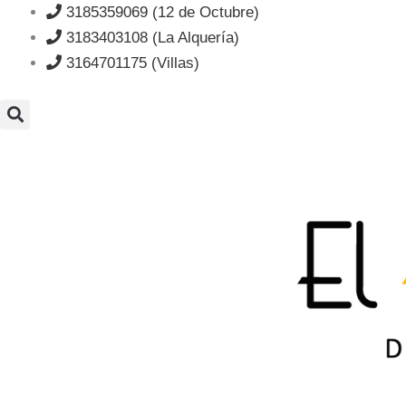
Ir
3185359069 (12 de Octubre)
al
3183403108 (La Alquería)
contenido
3164701175 (Villas)