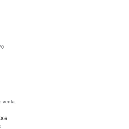
70
 venta:
9069
8