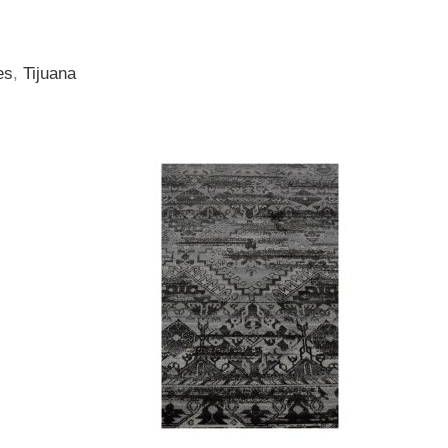
es
,
Tijuana