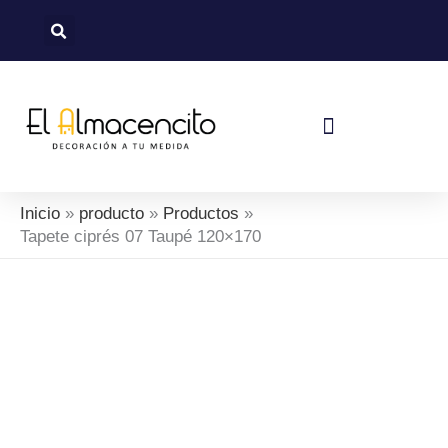
Ir
al
contenido
Política De Devoluciones Y Reembolsos
Inicio
producto
Productos
Tapete ciprés 07 Taupé 120×170