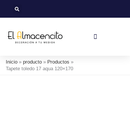
Ir
al
contenido
Política De Devoluciones Y Reembolsos
Inicio
producto
Productos
Tapete toledo 17 aqua 120×170