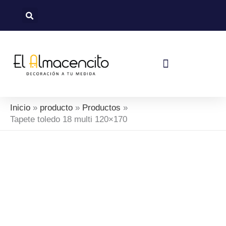
Ir
al
contenido
Política De Devoluciones Y Reembolsos
Inicio
producto
Productos
Tapete toledo 18 multi 120×170