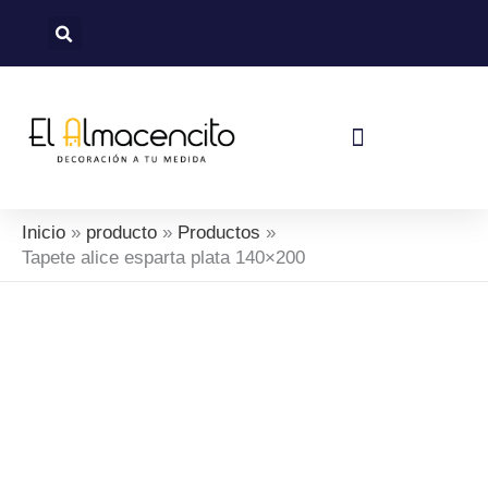
Ir
al
contenido
Política De Devoluciones Y Reembolsos
Inicio
producto
Productos
Tapete alice esparta plata 140×200