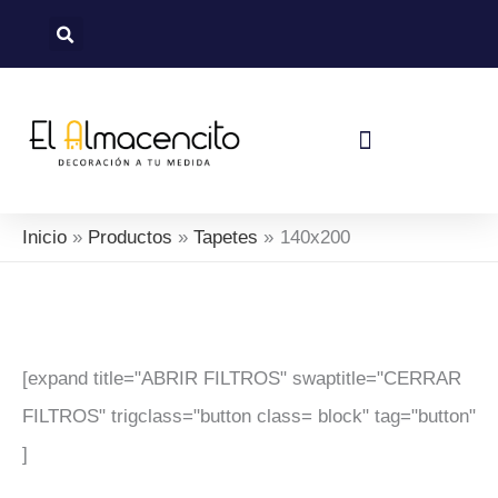
Sorted
Ir
by
al
latest
contenido
Política De Devoluciones Y Reembolsos
Inicio
Productos
Tapetes
140x200
[expand title="ABRIR FILTROS" swaptitle="CERRAR
FILTROS" trigclass="button class= block" tag="button"
]