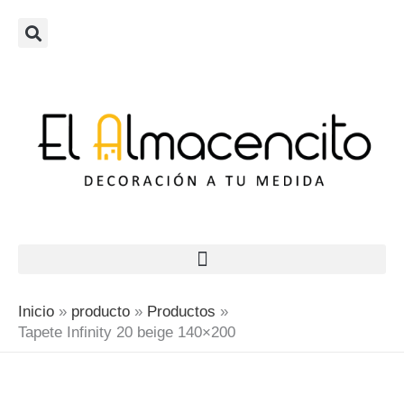
Ir
al
contenido
Inicio
producto
Productos
Tapete Infinity 20 beige 140×200