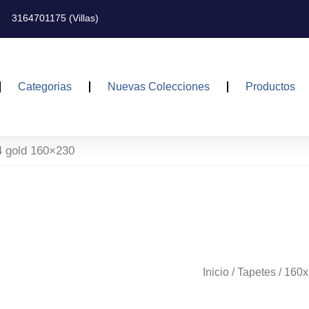
3164701175 (Villas)
Categorias
Nuevas Colecciones
Productos
4 gold 160×230
Inicio
/
Tapetes
/
160x