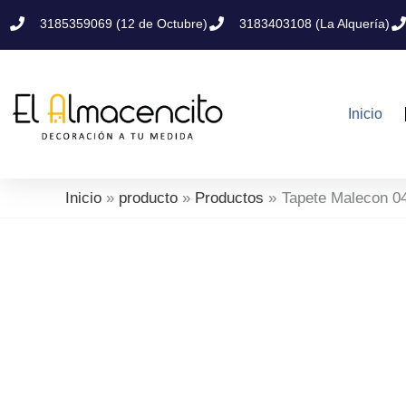
Ir
3185359069 (12 de Octubre)
3183403108 (La Alquería)
al
contenido
Inicio
Inicio
producto
Productos
Tapete Malecon 0