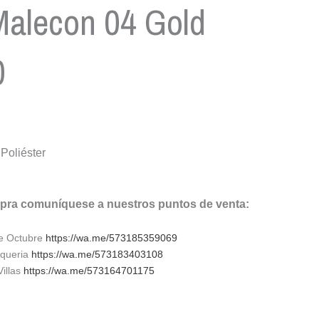
Malecon 04 Gold
0
Poliéster
mpra comuníquese a nuestros puntos de venta:
de Octubre
https://wa.me/573185359069
lqueria
https://wa.me/573183403108
Villas
https://wa.me/573164701175