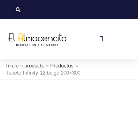
Ir
al
contenido
Política De Devoluciones Y Reembolsos
Inicio
producto
Productos
Tapete Infinity 12 beige 200×300