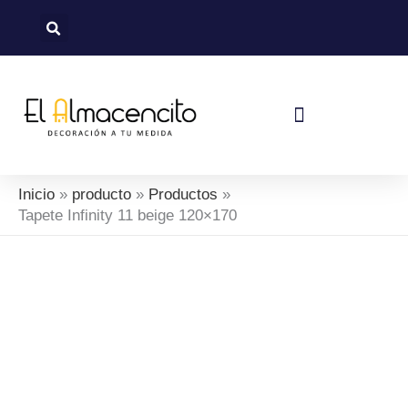
Ir
al
contenido
Política De Devoluciones Y Reembolsos
Inicio
producto
Productos
Tapete Infinity 11 beige 120×170