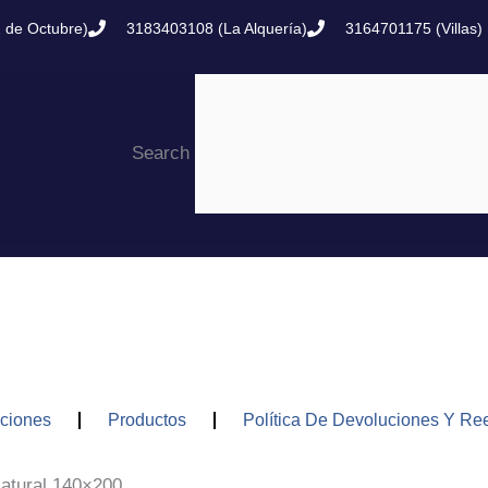
 de Octubre)
3183403108 (La Alquería)
3164701175 (Villas)
Search
ciones
Productos
Política De Devoluciones Y R
Natural 140×200