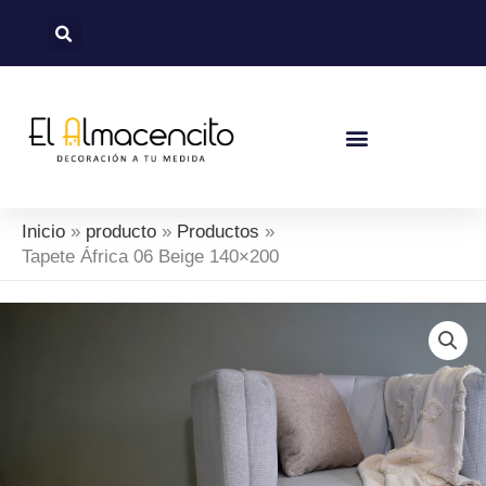
Ir
al
contenido
Inicio
producto
Productos
Tapete África 06 Beige 140×200