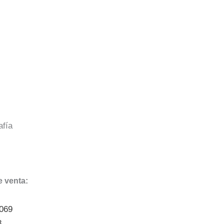
afía
 venta:
9069
8