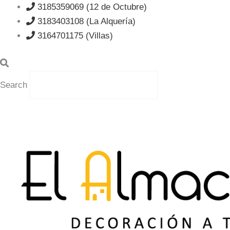
Ir
3185359069 (12 de Octubre)
al
3183403108 (La Alquería)
contenido
3164701175 (Villas)
Search