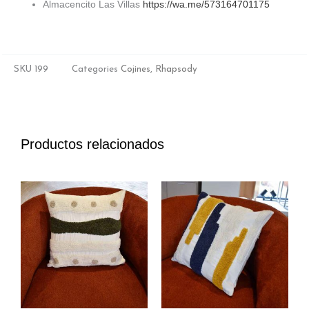
Almacencito Las Villas
https://wa.me/573164701175
SKU
199
Categories
Cojines
,
Rhapsody
Productos relacionados