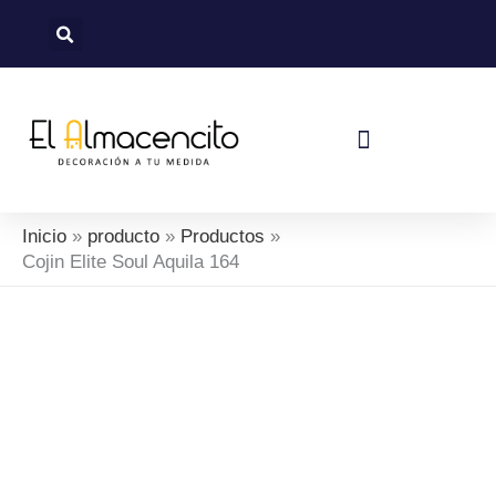
Ir
al
contenido
Política De Devoluciones Y Reembolsos
Inicio
producto
Productos
Cojin Elite Soul Aquila 164