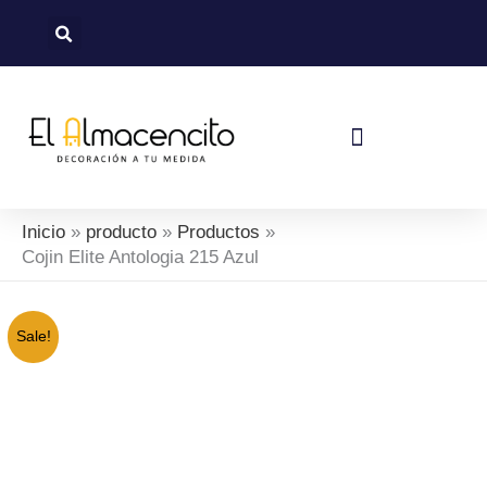
Ir
al
contenido
Política De Devoluciones Y Reembolsos
Inicio
producto
Productos
Cojin Elite Antologia 215 Azul
Sale!