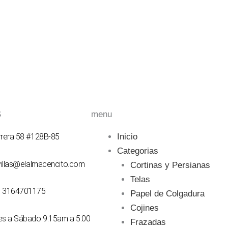
S
menu
rrera 58 #128B-85
Inicio
Categorias
svillas@elalmacencito.com
Cortinas y Persianas
Telas
7 3164701175
Papel de Colgadura
Cojines
nes a Sábado 9:15am a 5:00
Frazadas