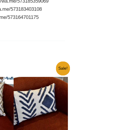
://wa.me/573185359069
wa.me/573183403108
a.me/573164701175
Sale!
Sale!
Sale!