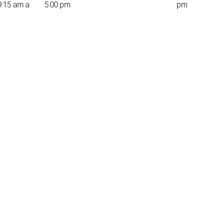
9:15 am a
5:00 pm
pm