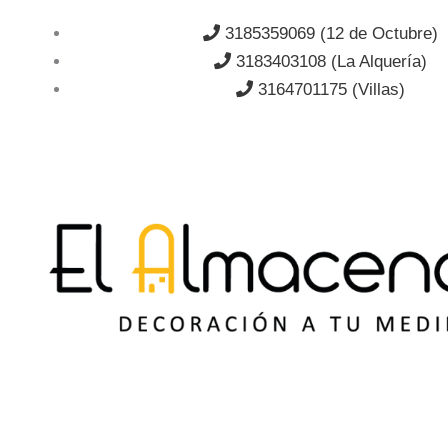
Ir
3185359069 (12 de Octubre)
al
3183403108 (La Alquería)
contenido
3164701175 (Villas)