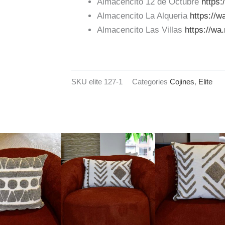
Almacencito 12 de Octubre
https
Almacencito La Alqueria
https://
Almacencito Las Villas
https://w
SKU
elite 127-1
Categories
Cojines
,
Elite