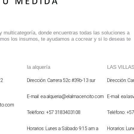
 multicategoría, donde encuentras todas las soluciones a
mos los insumos, te ayudamos a cocrear y si lo deseas te
la alquería
LAS VILLA
62
Dirección: Carrera 52c #39b-13 sur
Dirección: Ca
E-mail: ea.alqueria@elalmacencito.com
E-mail: ea.la
ito.com
Teléfono: +57 3183403108
Teléfono: +5
Horarios: Lunes a Sábado 9:15 am a
Horarios: Lu