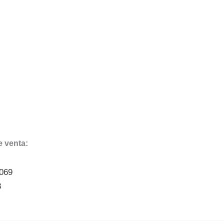
 venta:
9069
8