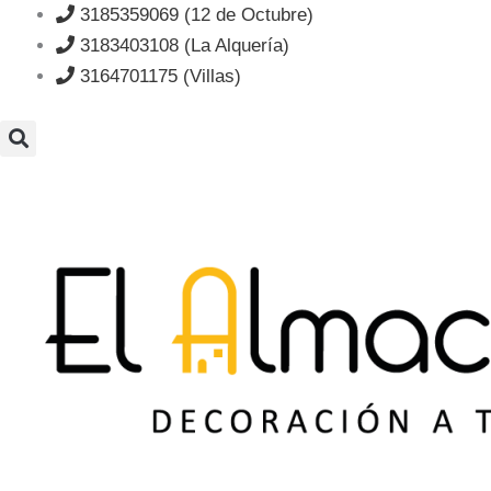
Ir
3185359069 (12 de Octubre)
al
3183403108 (La Alquería)
contenido
3164701175 (Villas)