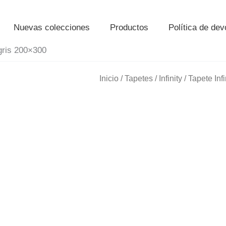
Nuevas colecciones
Productos
Política de de
 gris 200×300
Inicio
/
Tapetes
/
Infinity
/ Tapete Inf