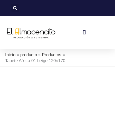
Ir
al
contenido
Política De Devoluciones Y Reembolsos
Inicio
producto
Productos
Tapete Africa 01 beige 120×170