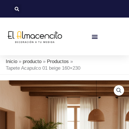
Ir
al
contenido
Nuevas Colecciones
Política De Devoluciones Y Reembolsos
Inicio
producto
Productos
Tapete Acapulco 01 beige 160×230