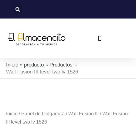
Ir
al
contenido
Política De Devoluciones Y Reembolsos
Inicio
producto
Productos
Wall Fusion III level two lv 1526
Inicio
/
Papel de Colgadura
/
Wall Fusion III
/ Wall Fusion
III level two lv 1526