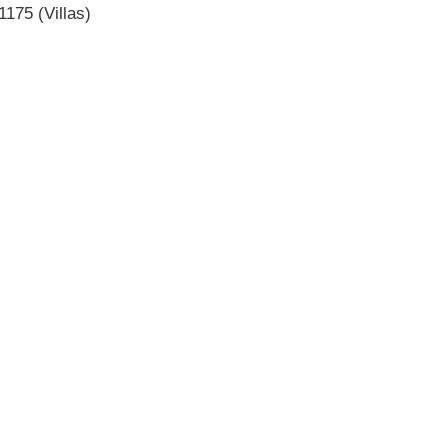
175 (Villas)