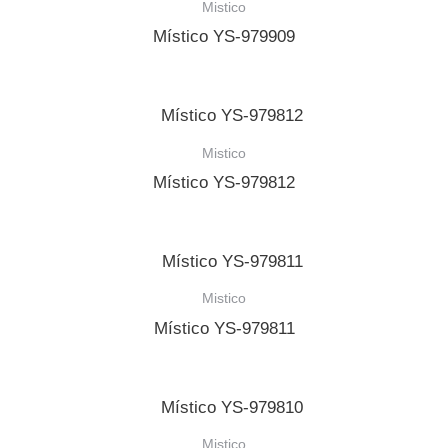
Mistico
Místico YS-979909
Mistico
Místico YS-979812
Mistico
Místico YS-979811
Mistico