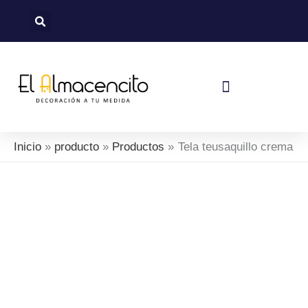
Ir
al
contenido
Política De Devoluciones Y Reembolsos
Inicio
producto
Productos
Tela teusaquillo crema