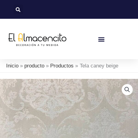
Ir
al
contenido
Nuevas Colecciones
Política De Devoluciones Y Reembolsos
Inicio
producto
Productos
Tela caney beige