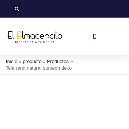
Ir
al
contenido
Política De Devoluciones Y Reembolsos
Inicio
producto
Productos
Tela rand natural suntech deko