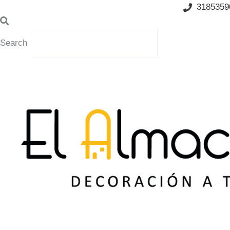
Ir
3185359
al
contenido
Search