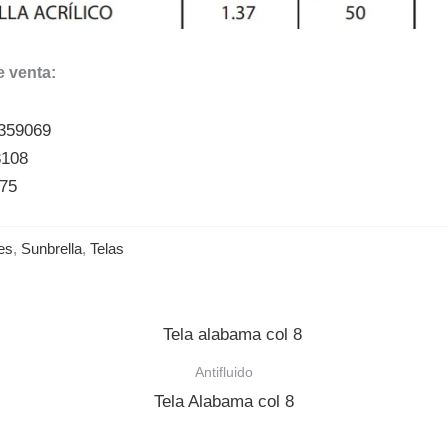
 venta:
5359069
3108
175
es
,
Sunbrella
,
Telas
Antifluido
Tela Alabama col 8