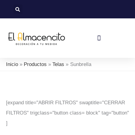
Sorted
Ir
by
al
latest
contenido
Política De Devoluciones Y Reembolsos
Inicio
Productos
Telas
Sunbrella
[expand title="ABRIR FILTROS" swaptitle="CERRAR
FILTROS" trigclass="button class= block" tag="button"
]