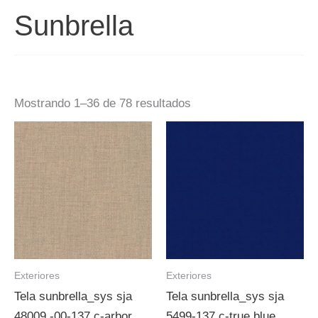
Sunbrella
Mostrando 1–36 de 78 resultados
Exteriores
Exteriores
Tela sunbrella_sys sja
Tela sunbrella_sys sja
48009 -00-137 c-arbor
5499-137 c-true blue