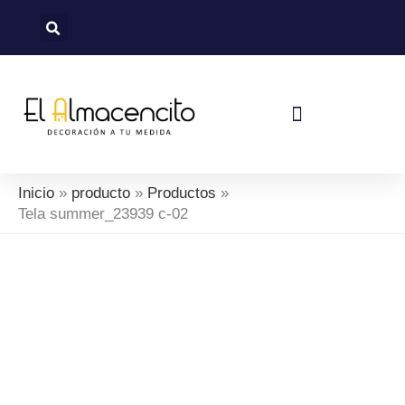
Ir
al
contenido
Política De Devoluciones Y Reembolsos
Inicio
producto
Productos
Tela summer_23939 c-02