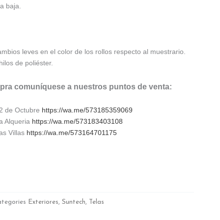
a baja.
bios leves en el color de los rollos respecto al muestrario.
los de poliéster.
mpra comuníquese a nuestros puntos de venta:
12 de Octubre
https://wa.me/573185359069
a Alqueria
https://wa.me/573183403108
as Villas
https://wa.me/573164701175
tegories
Exteriores
,
Suntech
,
Telas