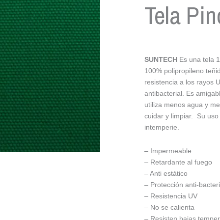
Tela Pi
SUNTECH
Es una tela 
100% polipropileno teñid
resistencia a los rayos 
antibacterial. Es amiga
utiliza menos agua y me
cuidar y limpiar. Su uso
intemperie.
– Impermeable
– Retardante al fuego
– Anti estático
– Protección anti-bacteri
– Resistencia UV
– No se calienta
– Resisten bajas temper