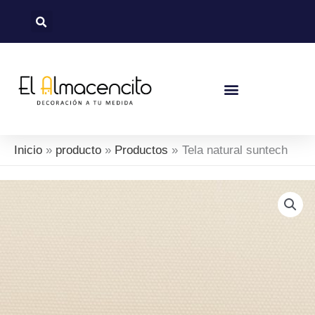
Ir
al
contenido
Nuevas Colecciones
Política De Devoluciones Y Reembolsos
Inicio
producto
Productos
Tela natural suntech