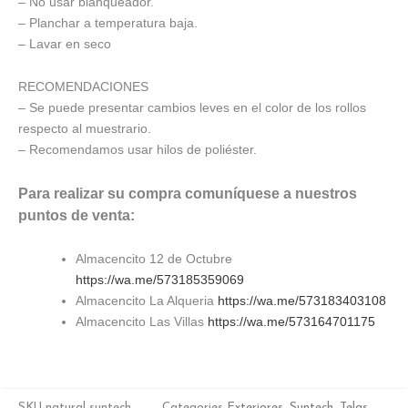
– No usar blanqueador.
– Planchar a temperatura baja.
– Lavar en seco
RECOMENDACIONES
– Se puede presentar cambios leves en el color de los rollos
respecto al muestrario.
– Recomendamos usar hilos de poliéster.
Para realizar su compra comuníquese a nuestros
puntos de venta:
Almacencito 12 de Octubre
https://wa.me/573185359069
Almacencito La Alqueria
https://wa.me/573183403108
Almacencito Las Villas
https://wa.me/573164701175
SKU
natural suntech
Categories
Exteriores
,
Suntech
,
Telas