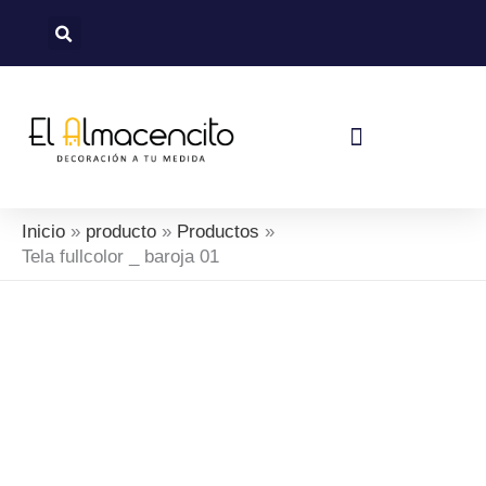
Ir
al
contenido
Política De Devoluciones Y Reembolsos
Inicio
producto
Productos
Tela fullcolor _ baroja 01