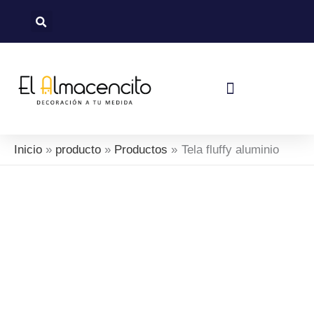
Ir
al
contenido
Política De Devoluciones Y Reembolsos
Inicio
producto
Productos
Tela fluffy aluminio