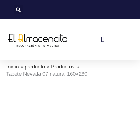
Ir
al
contenido
Política De Devoluciones Y Reembolsos
Inicio
producto
Productos
Tapete Nevada 07 natural 160×230