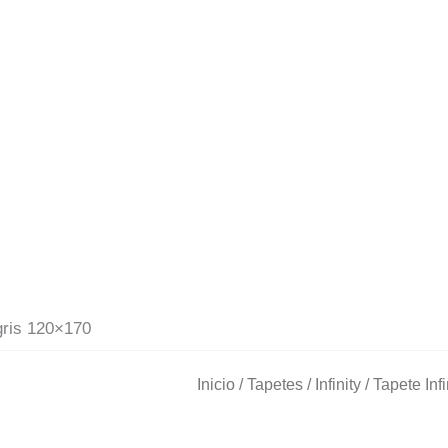
 gris 120×170
Inicio
/
Tapetes
/
Infinity
/ Tapete Inf