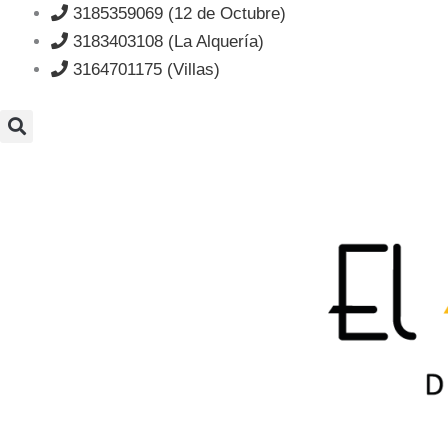
Ir
3185359069 (12 de Octubre)
al
3183403108 (La Alquería)
contenido
3164701175 (Villas)