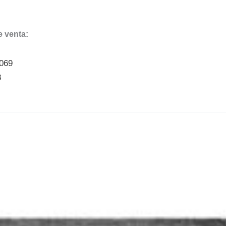
 venta:
9069
8