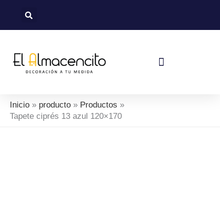
Ir
al
contenido
Política De Devoluciones Y Reembolsos
Inicio
producto
Productos
Tapete ciprés 13 azul 120×170