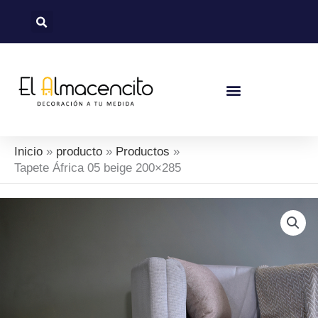
Ir
al
contenido
Inicio
producto
Productos
Tapete África 05 beige 200×285