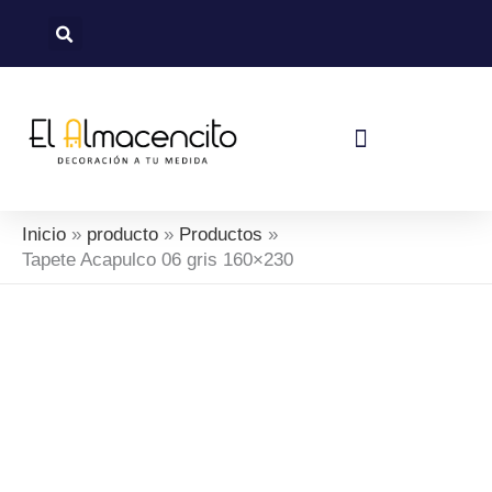
Ir
al
contenido
Política De Devoluciones Y Reembolsos
Inicio
producto
Productos
Tapete Acapulco 06 gris 160×230