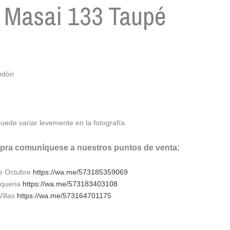
 Masai 133 Taupé
odón
 puede variar levemente en la fotografía.
mpra comuníquese a nuestros puntos de venta:
de Octubre
https://wa.me/573185359069
lqueria
https://wa.me/573183403108
Villas
https://wa.me/573164701175