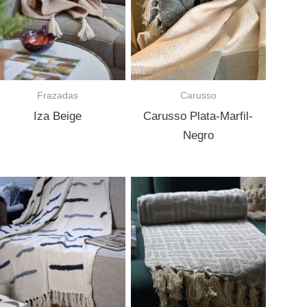
Frazadas
Carusso
Iza Beige
Carusso Plata-Marfil-
Negro