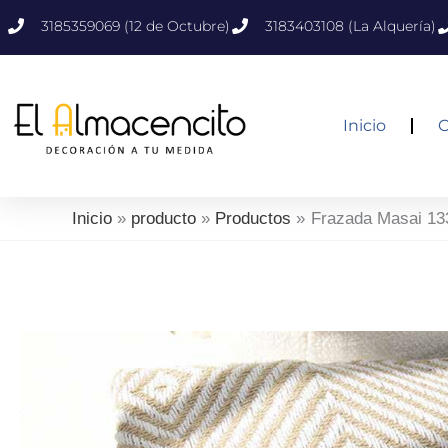
Ir
3185359069 (12 de Octubre)
3183403108 (La Alquería)
al
contenido
Inicio
C
Inicio
producto
Productos
Frazada Masai 13