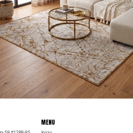
MENU
era 58 #128B-85
Inicio