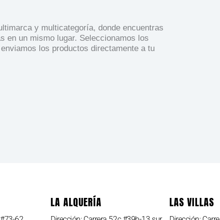
timarca y multicategoría, donde encuentras
as en un mismo lugar. Seleccionamos los
 enviamos los productos directamente a tu
LA ALQUERÍA
LAS VILLAS
0 #73-62
Dirección: Carrera 52c #39b-13 sur
Dirección: Carr