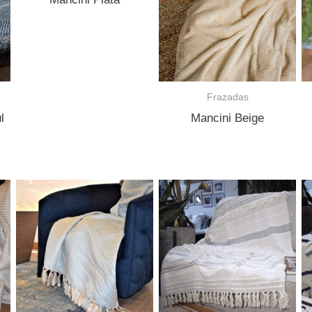
Frazadas
l
Mancini Beige