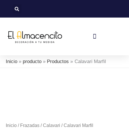
Ir
al
contenido
Política De Devoluciones Y Reembolsos
Inicio
producto
Productos
Calavari Marfil
Inicio
/
Frazadas
/
Calavari
/ Calavari Marfil