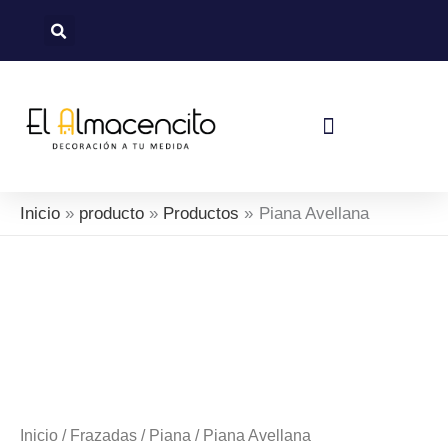
Ir
al
contenido
Política De Devoluciones Y Reembolsos
Inicio
producto
Productos
Piana Avellana
Inicio
/
Frazadas
/
Piana
/ Piana Avellana