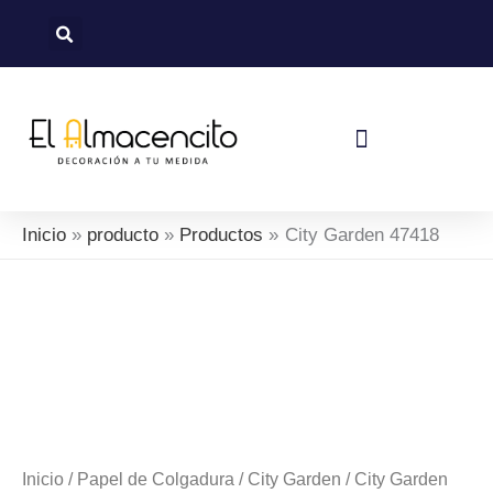
Ir
al
contenido
Política De Devoluciones Y Reembolsos
Inicio
producto
Productos
City Garden 47418
Inicio
/
Papel de Colgadura
/
City Garden
/ City Garden