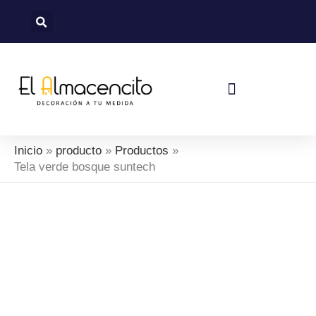
Ir
al
contenido
Política De Devoluciones Y Reembolsos
Inicio
producto
Productos
Tela verde bosque suntech