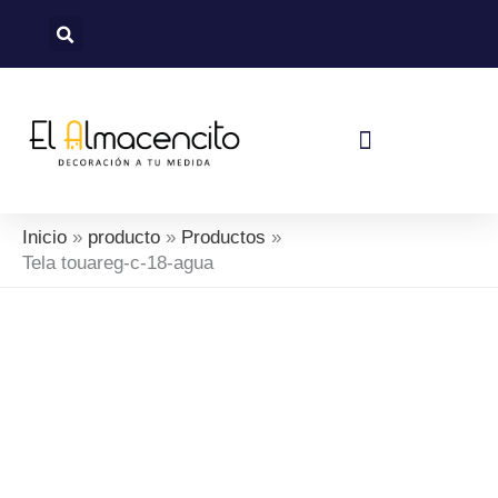
Ir
al
contenido
Política De Devoluciones Y Reembolsos
Inicio
producto
Productos
Tela touareg-c-18-agua