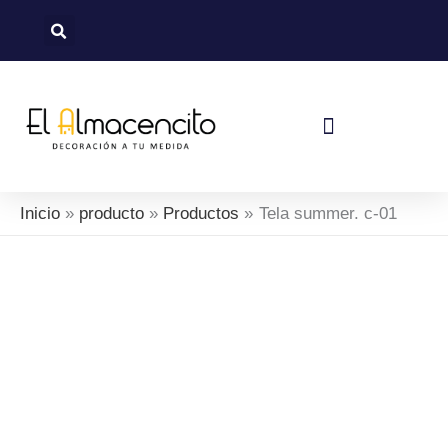
Ir
al
contenido
Política De Devoluciones Y Reembolsos
Inicio
producto
Productos
Tela summer. c-01