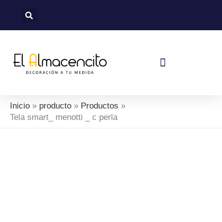
Ir
al
contenido
Política De Devoluciones Y Reembolsos
Inicio
producto
Productos
Tela smart_ menotti _ c perla