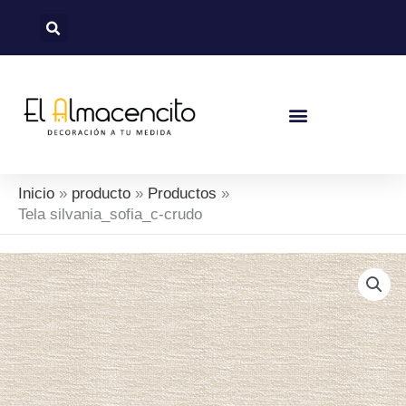
Ir
al
contenido
Inicio
producto
Productos
Tela silvania_sofia_c-crudo