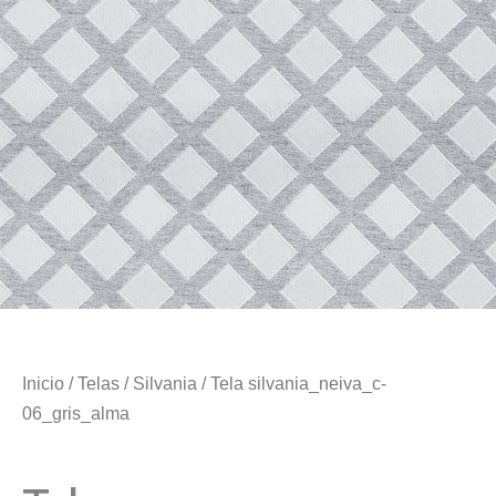
Inicio
/
Telas
/
Silvania
/ Tela silvania_neiva_c-
06_gris_alma