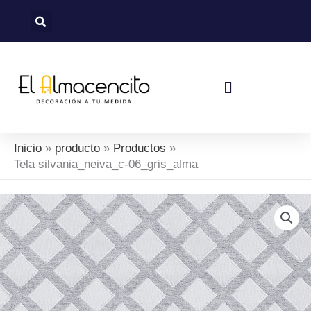
Ir
al
contenido
Política De Devoluciones Y Reembolsos
Inicio
producto
Productos
Tela silvania_neiva_c-06_gris_alma