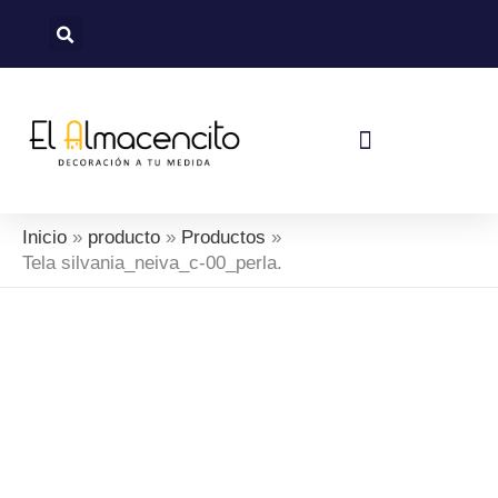
Ir
al
contenido
Política De Devoluciones Y Reembolsos
Inicio
producto
Productos
Tela silvania_neiva_c-00_perla.