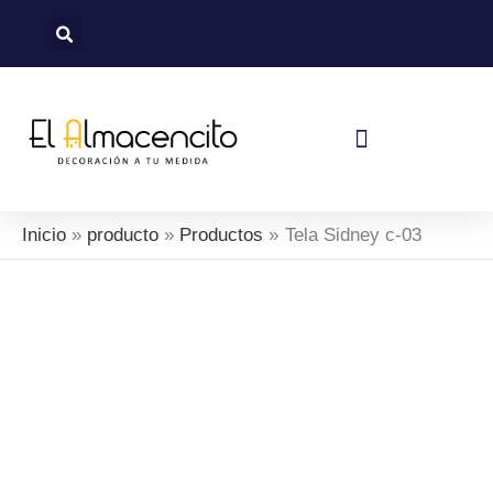
Ir
al
contenido
Política De Devoluciones Y Reembolsos
Inicio
producto
Productos
Tela Sidney c-03