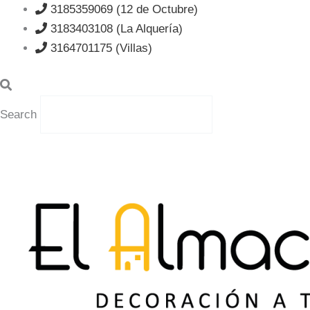
Ir
3185359069 (12 de Octubre)
al
3183403108 (La Alquería)
contenido
3164701175 (Villas)
Search