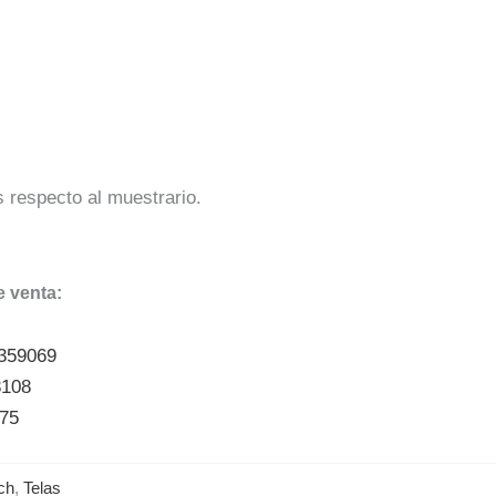
s respecto al muestrario.
 venta:
5359069
3108
175
ch
,
Telas